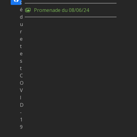
Facebook
c
é
Promenade du 08/06/24
d
u
r
e
t
e
s
t
C
O
V
I
D
-
1
9