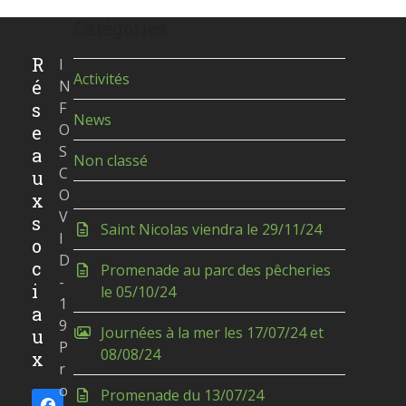
Catégories
R
I
Activités
é
N
s
F
News
O
e
S
a
Non classé
C
u
O
x
V
s
Saint Nicolas viendra le 29/11/24
I
o
D
c
Promenade au parc des pêcheries
-
i
le 05/10/24
1
a
9
Journées à la mer les 17/07/24 et
u
P
08/08/24
x
r
o
Promenade du 13/07/24