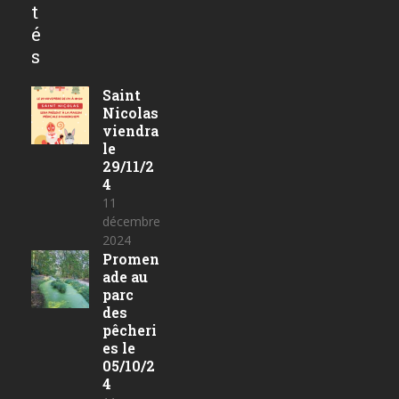
t
é
s
Saint
Nicolas
viendra
le
29/11/2
4
11
décembre
2024
Promen
ade au
parc
des
pêcheri
es le
05/10/2
4