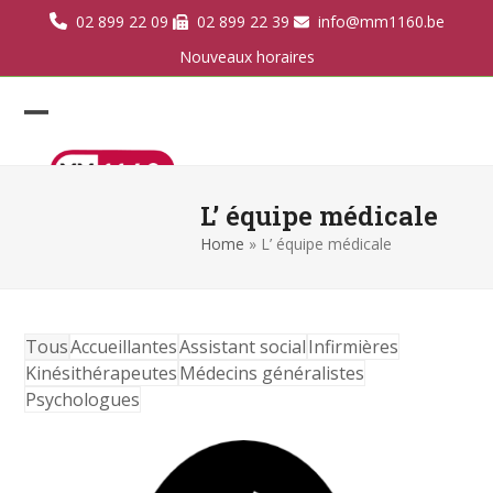
Skip
02 899 22 09
02 899 22 39
info@mm1160.be
to
Nouveaux horaires
content
Open
Close
mobile
mobile
menu
menu
L’ équipe médicale
Home
»
L’ équipe médicale
Tous
Accueillantes
Assistant social
Infirmières
Kinésithérapeutes
Médecins généralistes
Psychologues