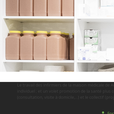
Le travail des infirmiers de la maison médicale de 
individuel ; et un volet promotion de la santé plus col
(consultation, visite à domicile,…) et le collectif (
For