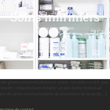
Soins infirmiers
Home
»
Soins infirmiers
Auderghem comprend plusieurs volets : un volet curatif, plus
lectif. L’objectif étant d’établir un lien entre l’individuel
projets de santé communautaire, de promotion de la santé, …).
mulaire de contact