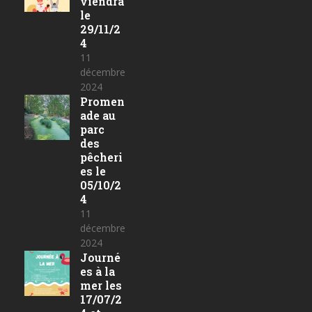
viendra
le
29/11/2
4
11
décembre
2024
Promen
ade au
parc
des
pêcheri
es le
05/10/2
4
11
décembre
2024
Journé
es à la
mer les
17/07/2