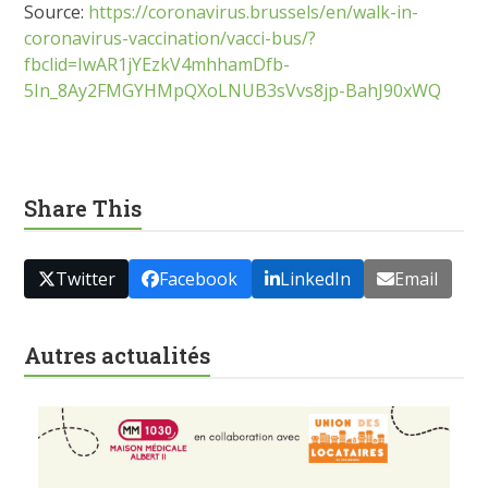
Source:
https://coronavirus.brussels/en/walk-in-
coronavirus-vaccination/vacci-bus/?
fbclid=IwAR1jYEzkV4mhhamDfb-
5In_8Ay2FMGYHMpQXoLNUB3sVvs8jp-BahJ90xWQ
Share This
Twitter
Facebook
LinkedIn
Email
Autres actualités